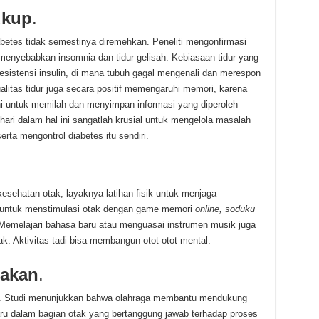
ukup
.
abetes tidak semestinya diremehkan. Peneliti mengonfirmasi
 menyebabkan insomnia dan tidur gelisah. Kebiasaan tidur yang
resistensi insulin, di mana tubuh gagal mengenali dan merespon
kualitas tidur juga secara positif memengaruhi memori, karena
i untuk memilah dan menyimpan informasi yang diperoleh
hari dalam hal ini sangatlah krusial untuk mengelola masalah
rta mengontrol diabetes itu sendiri.
kesehatan otak, layaknya latihan fisik untuk menjaga
 untuk menstimulasi otak dengan game memori
online, soduku
 Memelajari bahasa baru atau menguasai instrumen musik juga
. Aktivitas tadi bisa membangun otot-otot mental.
makan
.
ak. Studi menunjukkan bahwa olahraga membantu mendukung
ru dalam bagian otak yang bertanggung jawab terhadap proses