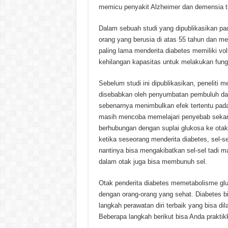
memicu penyakit Alzheimer dan demensia ti
Dalam sebuah studi yang dipublikasikan pada 
orang yang berusia di atas 55 tahun dan me
paling lama menderita diabetes memiliki vol
kehilangan kapasitas untuk melakukan fung
Sebelum studi ini dipublikasikan, peneliti
disebabkan oleh penyumbatan pembuluh da
sebenarnya menimbulkan efek tertentu pada o
masih mencoba memelajari penyebab sekaratn
berhubungan dengan suplai glukosa ke otak
ketika seseorang menderita diabetes, sel-s
nantinya bisa mengakibatkan sel-sel tadi m
dalam otak juga bisa membunuh sel.
Otak penderita diabetes memetabolisme gl
dengan orang-orang yang sehat. Diabetes bi
langkah perawatan diri terbaik yang bisa 
Beberapa langkah berikut bisa Anda praktik