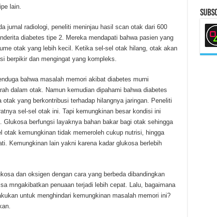
pe lain.
Subsc
jurnal radiologi, peneliti meninjau hasil scan otak dari 600
nderita diabetes tipe 2. Mereka mendapati bahwa pasien yang
ume otak yang lebih kecil. Ketika sel-sel otak hilang, otak akan
si berpikir dan mengingat yang kompleks.
 menduga bahwa masalah memori akibat diabetes murni
rah dalam otak. Namun kemudian dipahami bahwa diabetes
tak yang berkontribusi terhadap hilangnya jaringan. Peneliti
ya sel-sel otak ini. Tapi kemungkinan besar kondisi ini
. Glukosa berfungsi layaknya bahan bakar bagi otak sehingga
el otak kemungkinan tidak memeroleh cukup nutrisi, hingga
ati. Kemungkinan lain yakni karena kadar glukosa berlebih
ukosa dan oksigen dengan cara yang berbeda dibandingkan
sa mngakibatkan penuaan terjadi lebih cepat. Lalu, bagaimana
dilakukan untuk menghindari kemungkinan masalah memori ini?
kan.