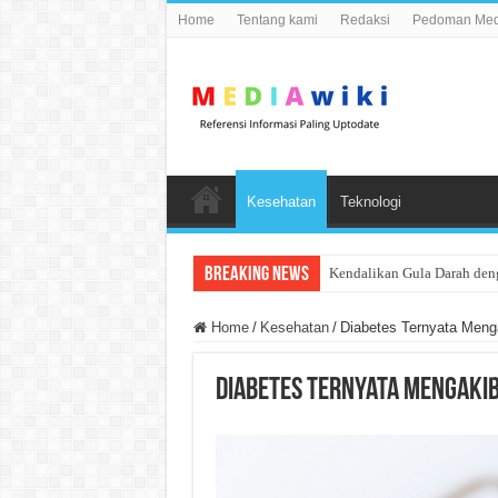
Home
Tentang kami
Redaksi
Pedoman Medi
Kesehatan
Teknologi
Breaking News
Kendalikan Gula Darah den
Home
/
Kesehatan
/
Diabetes Ternyata Meng
Diabetes Ternyata Mengaki