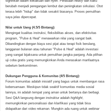
signifikan dalam kekakuan dan nyeri. Perasaan
heavy
dan kaku
berubah menjadi peregangan lembut dan peningkatan sirkulasi. Otot
terasa lebih "hidup" dan tidak sesakit biasanya. Proses pemulihan
saya jelas dipercepat.
Nilai untuk Uang (4.5/5 Bintang):
Mengingat kualitas instruksi, fleksibilitas akses, dan efektivitas
program, "Pulse & Heal" menawarkan nilai yang sangat baik.
Dibandingkan dengan biaya sesi pijat atau terapi fisik berulang,
langganan bulanan atau tahunan "Pulse & Heal" adalah investasi
yang sangat bijaksana untuk pemulihan jangka panjang. Ada pilihan
uji coba gratis yang memungkinkan Anda merasakan manfaatnya
sebelum berkomitmen.
Dukungan Pengguna & Komunitas (4/5 Bintang):
Forum komunitas adalah inisiatif yang bagus untuk membangun rasa
kebersamaan. Meskipun tidak seaktif komunitas media sosial
lainnya, ini adalah tempat yang aman untuk bertanya dan berbagi.
Sesi Q&A langsung dengan instruktur adalah
highlight
,
memungkinkan personalisasi dan klarifikasi yang tidak bisa
didapatkan dari video rekaman. Mungkin ada ruang untuk
webinar