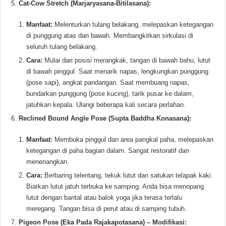
Cat-Cow Stretch (Marjaryasana-Bitilasana):
Manfaat:
Melenturkan tulang belakang, melepaskan ketegangan
di punggung atas dan bawah. Membangkitkan sirkulasi di
seluruh tulang belakang.
Cara:
Mulai dari posisi merangkak, tangan di bawah bahu, lutut
di bawah pinggul. Saat menarik napas, lengkungkan punggung
(pose sapi), angkat pandangan. Saat membuang napas,
bundarkan punggung (pose kucing), tarik pusar ke dalam,
jatuhkan kepala. Ulangi beberapa kali secara perlahan.
Reclined Bound Angle Pose (Supta Baddha Konasana):
Manfaat:
Membuka pinggul dan area pangkal paha, melepaskan
ketegangan di paha bagian dalam. Sangat restoratif dan
menenangkan.
Cara:
Berbaring telentang, tekuk lutut dan satukan telapak kaki.
Biarkan lutut jatuh terbuka ke samping. Anda bisa menopang
lutut dengan bantal atau balok yoga jika terasa terlalu
meregang. Tangan bisa di perut atau di samping tubuh.
Pigeon Pose (Eka Pada Rajakapotasana) – Modifikasi: