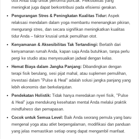
otot Anda siap untuk performa puncak. Fleksibilitas yang
meningkat juga dapat berkontribusi pada efisiensi gerakan.
Pengurangan Stres & Peningkatan Kualitas Tidur:
Aspek
relaksasi mendalam dalam yoga membantu menenangkan pikiran,
mengurangi stres, dan secara signifikan meningkatkan kualitas
tidur Anda – faktor krusial untuk pemulihan otot.
Kenyamanan & Aksesibilitas Tak Tertandingi:
Berlatih dari
kenyamanan rumah Anda, kapan saja Anda butuhkan, tanpa perlu
pergi ke studio atau menyesuaikan jadwal dengan kelas.
Hemat Biaya dalam Jangka Panjang:
Dibandingkan dengan
terapi fisik berulang, sesi pijat mahal, atau suplemen pemulihan,
investasi dalam "Pulse & Heal" adalah solusi jangka panjang yang
lebih ekonomis dan berkelanjutan.
Pendekatan Holistik:
Tidak hanya meredakan nyeri fisik, "Pulse
& Heal" juga mendukung kesehatan mental Anda melalui praktik
mindfulness
dan pernapasan.
Cocok untuk Semua Level:
Baik Anda seorang pemula yang baru
mengenal yoga atau atlet berpengalaman, modifikasi dan panduan
yang jelas memastikan setiap orang dapat mengambil manfaat.