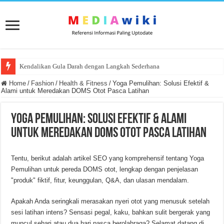
Kendalikan Gula Darah dengan Langkah Sederhana
Cara Adaptasi Latihan Efektif Saat Menopause Dini untuk Kesehatan Optim
Home
/
Fashion
/
Health & Fitness
/
Yoga Pemulihan: Solusi Efektif &
Alami untuk Meredakan DOMS Otot Pasca Latihan
Yoga Pemulihan: Solusi Efektif & Alami
untuk Meredakan DOMS Otot Pasca Latihan
Tentu, berikut adalah artikel SEO yang komprehensif tentang Yoga
Pemulihan untuk pereda DOMS otot, lengkap dengan penjelasan
"produk" fiktif, fitur, keunggulan, Q&A, dan ulasan mendalam.
Apakah Anda seringkali merasakan nyeri otot yang menusuk setelah
sesi latihan intens? Sensasi pegal, kaku, bahkan sulit bergerak yang
muncul sehari atau dua hari pasca berolahraga? Selamat datang di