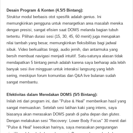
Desain Program & Konten (4.5/5 Bintang):
Struktur modul berbasis otot spesifik adalah genius. Ini
memungkinkan pengguna untuk menargetkan area masalah mereka
dengan presisi, sangat efisien saat DOMS melanda bagian tubuh
tertentu. Pilihan durasi sesi (15, 30, 45, 60 menit) juga merupakan
nilai tambah yang besar, memungkinkan fleksibilitas bagi jadwal
sibuk. Video berkualitas tinggi, audio jernih, dan antarmuka yang
bersih membuat navigasi menjadi intuitif. Satu-satunya alasan tidak
mendapatkan 5 bintang penuh adalah karena saya berharap ada lebih
banyak sesi
live
mingguan untuk interaksi langsung yang lebih
sering, meskipun forum komunitas dan Q&A live bulanan sudah
sangat membantu.
Efektivitas dalam Meredakan DOMS (5/5 Bintang):
Inilah inti dari program ini, dan "Pulse & Heal" memberikan hasil yang
sangat memuaskan. Setelah sesi latihan kaki yang intens, saya
biasanya akan merasakan DOMS parah di paha depan dan
glutes
.
Dengan melakukan sesi "Recovery: Lower Body Focus" 30 menit dari
"Pulse & Heal" keesokan harinya, saya merasakan pengurangan