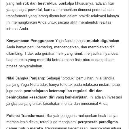
yang
holistik dan terstruktur
. Sankalpa khususnya, adalah fitur
yang sangat powerful, karena memberikan dimensi personal dan
transformatif yang jarang ditemukan dalam praktik relaksasi lainnya.
Ini memungkinkan Anda untuk secara aktif membentuk realitas
internal Anda.
Kenyamanan Penggunaan:
Yoga Nidra sangat
mudah digunakan
.
Anda hanya perlu berbaring, mendengarkan, dan membiarkan diri
dibimbing. Tidak ada gerakan fisik yang rumit, menjadikannya ideal
bagi mereka yang memiliki keterbatasan fisik atau sedang dalam
proses penyembuhan.
Nilai Jangka Panjang:
Sebagai "produk" pemulihan, nilai jangka
panjang Yoga Nidra tidak hanya terletak pada relaksasi instan, tetapi
juga pada
pembelajaran keterampilan regulasi diri dan
peningkatan kesadaran diri
yang berkelanjutan. Ini adalah investasi
jangka panjang untuk kesehatan mental dan emosional Anda.
Potensi Transformasi:
Banyak pengguna melaporkan tidak hanya
merasa lebih rileks, tetapi juga mengalami
pergeseran paradigma
dalam hidup mereka
. Pengurangan kecemasan, peningkatan intuisi,