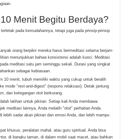
giaan.
10 Menit Begitu Berdaya?
terletak pada kemudahannya, tetapi juga pada prinsip-prinsip
nyak orang berpikir mereka harus bermeditasi selama berjam-
litian menunjukkan bahwa konsistensi adalah kunci. Meditasi
aripada meditasi satu jam seminggu sekali. Durasi yang singkat
tahankan sebagai kebiasaan.
 10 menit, tubuh memiliki waktu yang cukup untuk beralih
) ke mode "rest-and-digest" (respons relaksasi). Detak jantung
m, dan ketegangan otot berkurang.
alah latihan untuk pikiran. Setiap kali Anda membawa
ek meditasi lainnya, Anda melatih "otot" perhatian Anda.
i lebih sadar akan pikiran dan emosi Anda, dan lebih mampu
pat khusus, peralatan mahal, atau guru spiritual. Anda bisa
ntor, di bangku taman, di dalam mobil saat macet, atau bahkan