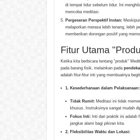
di tempat tidur sebelum tidur. Ini men
mencoba meditasi.
Pergeseran Perspektif Instan:
Meskipun
melaporkan merasa lebih tenang, lebih jer
memberikan dorongan positif yang memotiv
Fitur Utama "Produ
Ketika kita berbicara tentang "produk" Med
pada barang fisik, melainkan pada
pendeka
adalah fitur-fitur inti yang membuatnya begi
1. Kesederhanaan dalam Pelaksanaan:
Tidak Rumit:
Meditasi ini tidak memer
khusus. Instruksinya sangat mudah dip
Fokus Inti:
Inti dari praktik ini adal
jangkar alami bagi pikiran kita.
2. Fleksibilitas Waktu dan Lokasi: