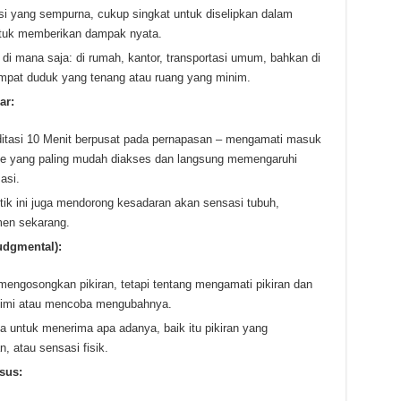
si yang sempurna, cukup singkat untuk diselipkan dalam
ntuk memberikan dampak nyata.
di mana saja: di rumah, kantor, transportasi umum, bahkan di
pat duduk yang tenang atau ruang yang minim.
ar:
tasi 10 Menit berpusat pada pernapasan – mengamati masuk
ode yang paling mudah diakses dan langsung memengaruhi
asi.
tik ini juga mendorong kesadaran akan sensasi tubuh,
en sekarang.
udgmental):
mengosongkan pikiran, tetapi tentang mengamati pikiran dan
kimi atau mencoba mengubahnya.
a untuk menerima apa adanya, baik itu pikiran yang
 atau sensasi fisik.
sus: