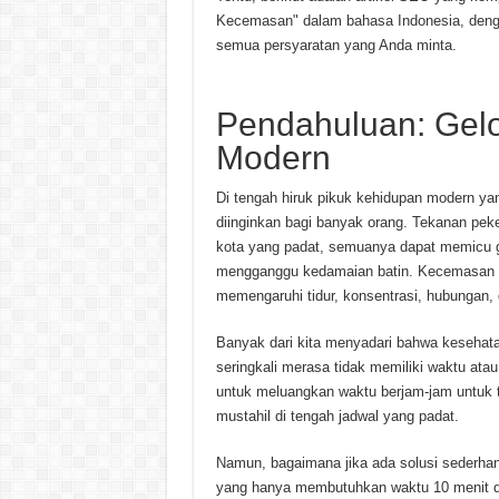
Kecemasan" dalam bahasa Indonesia, denga
semua persyaratan yang Anda minta.
Pendahuluan: Gel
Modern
Di tengah hiruk pikuk kehidupan modern ya
diinginkan bagi banyak orang. Tekanan pekerj
kota yang padat, semuanya dapat memicu g
mengganggu kedamaian batin. Kecemasan t
memengaruhi tidur, konsentrasi, hubungan, 
Banyak dari kita menyadari bahwa kesehat
seringkali merasa tidak memiliki waktu ata
untuk meluangkan waktu berjam-jam untuk t
mustahil di tengah jadwal yang padat.
Namun, bagaimana jika ada solusi sederhana
yang hanya membutuhkan waktu 10 menit dari