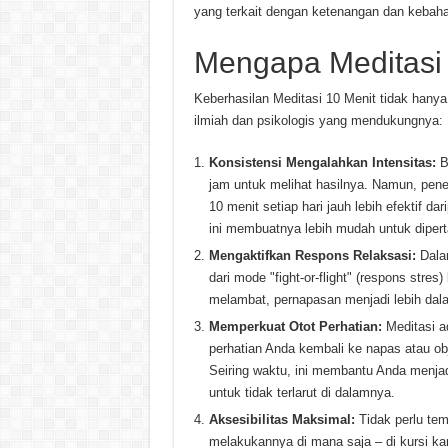
yang terkait dengan ketenangan dan kebaha
Mengapa Meditasi 
Keberhasilan Meditasi 10 Menit tidak hanya 
ilmiah dan psikologis yang mendukungnya:
Konsistensi Mengalahkan Intensitas:
Ba
jam untuk melihat hasilnya. Namun, pene
10 menit setiap hari jauh lebih efektif d
ini membuatnya lebih mudah untuk diper
Mengaktifkan Respons Relaksasi:
Dalam
dari mode "fight-or-flight" (respons stres
melambat, pernapasan menjadi lebih dala
Memperkuat Otot Perhatian:
Meditasi ad
perhatian Anda kembali ke napas atau obj
Seiring waktu, ini membantu Anda menjad
untuk tidak terlarut di dalamnya.
Aksesibilitas Maksimal:
Tidak perlu tem
melakukannya di mana saja – di kursi ka