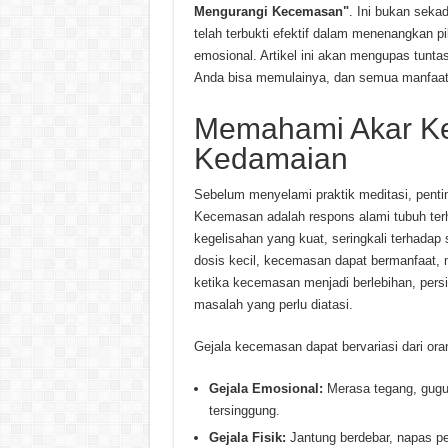
Mengurangi Kecemasan"
. Ini bukan seka
telah terbukti efektif dalam menenangkan 
emosional. Artikel ini akan mengupas tunta
Anda bisa memulainya, dan semua manfaat 
Memahami Akar K
Kedamaian
Sebelum menyelami praktik meditasi, penti
Kecemasan adalah respons alami tubuh terha
kegelisahan yang kuat, seringkali terhadap 
dosis kecil, kecemasan dapat bermanfaat, 
ketika kecemasan menjadi berlebihan, persi
masalah yang perlu diatasi.
Gejala kecemasan dapat bervariasi dari ora
Gejala Emosional:
Merasa tegang, gugup
tersinggung.
Gejala Fisik:
Jantung berdebar, napas pen