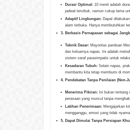
Durasi Optimal:
10 menit adalah dura
jadwal tersibuk, namun cukup lama u
Adaptif Lingkungan:
Dapat dilakukan 
alam terbuka. Hanya membutuhkan tem
3. Berbasis Pernapasan sebagai Jangk
Teknik Dasar:
Mayoritas panduan Medi
dan keluarnya napas. Ini adalah met
sistem saraf parasimpatis untuk relaks
Kesadaran Tubuh:
Selain napas, prak
membantu kita tetap membumi di mom
4. Pendekatan Tanpa Penilaian (Non-J
Menerima Pikiran:
Ini bukan tentang 
perasaan yang muncul tanpa mengha
Latihan Penerimaan:
Mengajarkan kit
mengganggu, emosi yang tidak nyaman,
5. Dapat Dimulai Tanpa Persiapan Khu