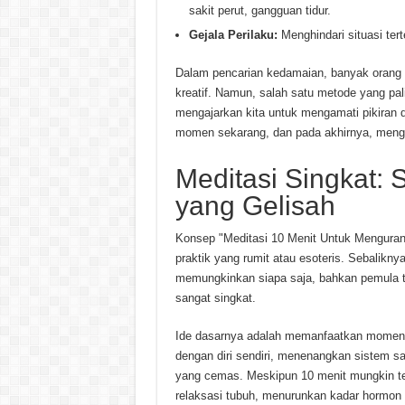
sakit perut, gangguan tidur.
Gejala Perilaku:
Menghindari situasi tert
Dalam pencarian kedamaian, banyak orang m
kreatif. Namun, salah satu metode yang pali
mengajarkan kita untuk mengamati pikiran 
momen sekarang, dan pada akhirnya, men
Meditasi Singkat: S
yang Gelisah
Konsep "Meditasi 10 Menit Untuk Mengurangi
praktik yang rumit atau esoteris. Sebalikn
memungkinkan siapa saja, bahkan pemula t
sangat singkat.
Ide dasarnya adalah memanfaatkan momen
dengan diri sendiri, menenangkan sistem sa
yang cemas. Meskipun 10 menit mungkin ter
relaksasi tubuh, menurunkan kadar hormon st