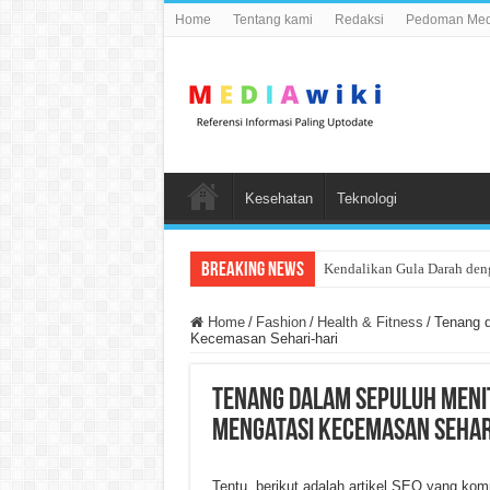
Home
Tentang kami
Redaksi
Pedoman Medi
Kesehatan
Teknologi
Breaking News
Kendalikan Gula Darah den
Home
/
Fashion
/
Health & Fitness
/
Tenang d
Kecemasan Sehari-hari
Tenang dalam Sepuluh Menit
Mengatasi Kecemasan Sehar
Tentu, berikut adalah artikel SEO yang kom