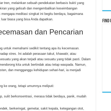
dar tren, melainkan sebuah pendekatan berbasis bukti yang
pikiran yang gelisah dan mengembalikan keseimbangan
s mengapa meditasi singkat ini begitu berdaya, bagaimana
luar biasa yang bisa Anda dapatkan.
Find 
ecemasan dan Pencarian
ng untuk memahami sedikit tentang apa itu kecemasan.
dap stres. Ini adalah perasaan takut, khawatir, atau
sesuatu yang akan terjadi atau sesuatu yang tidak pasti. Dalam
mendorong kita untuk bertindak atau tetap waspada. Namun,
sten, dan mengganggu kehidupan sehari-hari, ia menjadi
ng ke orang, tetapi umumnya meliputi:
, sulit berkonsentrasi, merasa tidak berdaya, panik, mudah
dek, berkeringat, gemetar, sakit kepala, ketegangan otot,