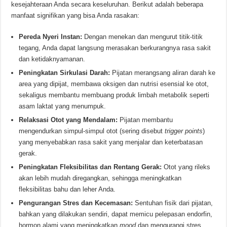
kesejahteraan Anda secara keseluruhan. Berikut adalah beberapa
manfaat signifikan yang bisa Anda rasakan:
Pereda Nyeri Instan:
Dengan menekan dan mengurut titik-titik
tegang, Anda dapat langsung merasakan berkurangnya rasa sakit
dan ketidaknyamanan.
Peningkatan Sirkulasi Darah:
Pijatan merangsang aliran darah ke
area yang dipijat, membawa oksigen dan nutrisi esensial ke otot,
sekaligus membantu membuang produk limbah metabolik seperti
asam laktat yang menumpuk.
Relaksasi Otot yang Mendalam:
Pijatan membantu
mengendurkan simpul-simpul otot (sering disebut
trigger points
)
yang menyebabkan rasa sakit yang menjalar dan keterbatasan
gerak.
Peningkatan Fleksibilitas dan Rentang Gerak:
Otot yang rileks
akan lebih mudah diregangkan, sehingga meningkatkan
fleksibilitas bahu dan leher Anda.
Pengurangan Stres dan Kecemasan:
Sentuhan fisik dari pijatan,
bahkan yang dilakukan sendiri, dapat memicu pelepasan endorfin,
hormon alami yang meningkatkan
mood
dan mengurangi stres.