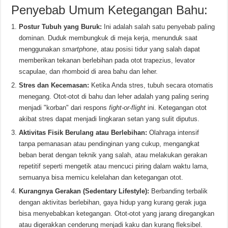
Penyebab Umum Ketegangan Bahu:
Postur Tubuh yang Buruk:
Ini adalah salah satu penyebab paling
dominan. Duduk membungkuk di meja kerja, menunduk saat
menggunakan
smartphone
, atau posisi tidur yang salah dapat
memberikan tekanan berlebihan pada otot trapezius, levator
scapulae, dan rhomboid di area bahu dan leher.
Stres dan Kecemasan:
Ketika Anda stres, tubuh secara otomatis
menegang. Otot-otot di bahu dan leher adalah yang paling sering
menjadi "korban" dari respons
fight-or-flight
ini. Ketegangan otot
akibat stres dapat menjadi lingkaran setan yang sulit diputus.
Aktivitas Fisik Berulang atau Berlebihan:
Olahraga intensif
tanpa pemanasan atau pendinginan yang cukup, mengangkat
beban berat dengan teknik yang salah, atau melakukan gerakan
repetitif seperti mengetik atau mencuci piring dalam waktu lama,
semuanya bisa memicu kelelahan dan ketegangan otot.
Kurangnya Gerakan (Sedentary Lifestyle):
Berbanding terbalik
dengan aktivitas berlebihan, gaya hidup yang kurang gerak juga
bisa menyebabkan ketegangan. Otot-otot yang jarang diregangkan
atau digerakkan cenderung menjadi kaku dan kurang fleksibel.