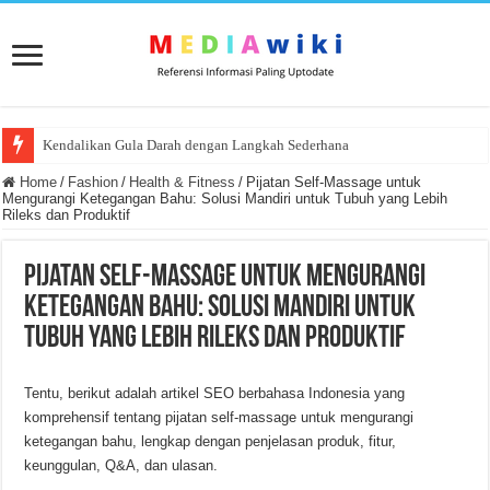
Kendalikan Gula Darah dengan Langkah Sederhana
Cara Adaptasi Latihan Efektif Saat Menopause Dini untuk Kesehatan Optim
Home
/
Fashion
/
Health & Fitness
/
Pijatan Self-Massage untuk
Mengurangi Ketegangan Bahu: Solusi Mandiri untuk Tubuh yang Lebih
Rileks dan Produktif
Pijatan Self-Massage untuk Mengurangi
Ketegangan Bahu: Solusi Mandiri untuk
Tubuh yang Lebih Rileks dan Produktif
Tentu, berikut adalah artikel SEO berbahasa Indonesia yang
komprehensif tentang pijatan self-massage untuk mengurangi
ketegangan bahu, lengkap dengan penjelasan produk, fitur,
keunggulan, Q&A, dan ulasan.