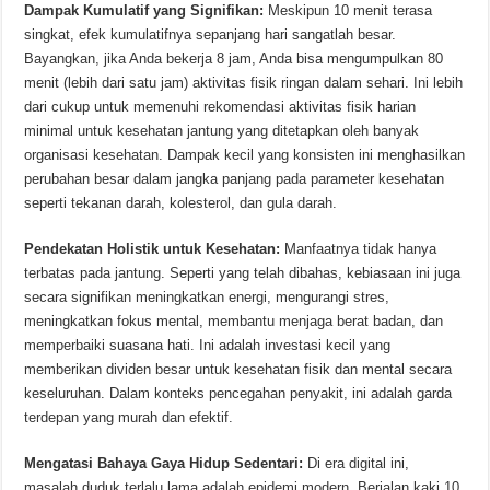
Dampak Kumulatif yang Signifikan:
Meskipun 10 menit terasa
singkat, efek kumulatifnya sepanjang hari sangatlah besar.
Bayangkan, jika Anda bekerja 8 jam, Anda bisa mengumpulkan 80
menit (lebih dari satu jam) aktivitas fisik ringan dalam sehari. Ini lebih
dari cukup untuk memenuhi rekomendasi aktivitas fisik harian
minimal untuk kesehatan jantung yang ditetapkan oleh banyak
organisasi kesehatan. Dampak kecil yang konsisten ini menghasilkan
perubahan besar dalam jangka panjang pada parameter kesehatan
seperti tekanan darah, kolesterol, dan gula darah.
Pendekatan Holistik untuk Kesehatan:
Manfaatnya tidak hanya
terbatas pada jantung. Seperti yang telah dibahas, kebiasaan ini juga
secara signifikan meningkatkan energi, mengurangi stres,
meningkatkan fokus mental, membantu menjaga berat badan, dan
memperbaiki suasana hati. Ini adalah investasi kecil yang
memberikan dividen besar untuk kesehatan fisik dan mental secara
keseluruhan. Dalam konteks pencegahan penyakit, ini adalah garda
terdepan yang murah dan efektif.
Mengatasi Bahaya Gaya Hidup Sedentari:
Di era digital ini,
masalah duduk terlalu lama adalah epidemi modern. Berjalan kaki 10