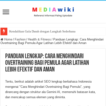
Kendalikan Gula Darah dengan Langkah Sederhana
Cara Adaptasi Latihan Efektif Saat Menopause Dini untuk Kesehatan Optim
Home
/
Fashion
/
Health & Fitness
/
Panduan Lengkap: Cara Menghindari
Overtraining Bagi Pemula Agar Latihan Lebih Efektif dan Aman
Panduan Lengkap: Cara Menghindari
Overtraining Bagi Pemula Agar Latihan
Lebih Efektif dan Aman
Tentu, berikut adalah artikel SEO lengkap berbahasa Indonesia
mengenai "Cara Menghindari Overtraining Bagi Pemula", yang
dirancang dengan struktur ala Gemini AI, memenuhi batasan kata,
dan mencakup semua elemen yang diminta.