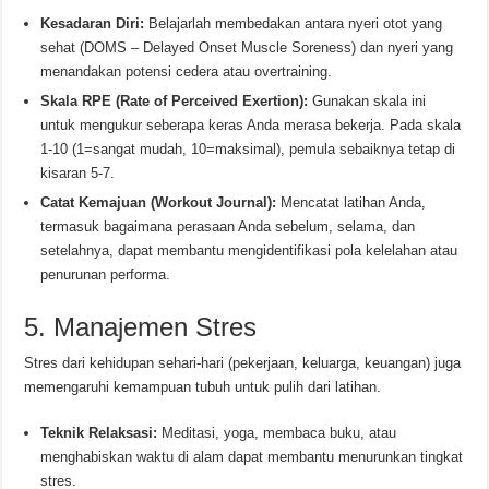
Kesadaran Diri:
Belajarlah membedakan antara nyeri otot yang
sehat (DOMS – Delayed Onset Muscle Soreness) dan nyeri yang
menandakan potensi cedera atau overtraining.
Skala RPE (Rate of Perceived Exertion):
Gunakan skala ini
untuk mengukur seberapa keras Anda merasa bekerja. Pada skala
1-10 (1=sangat mudah, 10=maksimal), pemula sebaiknya tetap di
kisaran 5-7.
Catat Kemajuan (Workout Journal):
Mencatat latihan Anda,
termasuk bagaimana perasaan Anda sebelum, selama, dan
setelahnya, dapat membantu mengidentifikasi pola kelelahan atau
penurunan performa.
5. Manajemen Stres
Stres dari kehidupan sehari-hari (pekerjaan, keluarga, keuangan) juga
memengaruhi kemampuan tubuh untuk pulih dari latihan.
Teknik Relaksasi:
Meditasi, yoga, membaca buku, atau
menghabiskan waktu di alam dapat membantu menurunkan tingkat
stres.